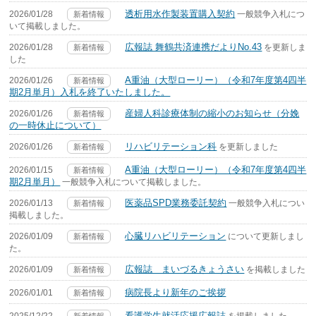
透析用水作製装置購入契約
2026/01/28
一般競争入札につ
新着情報
いて掲載しました。
広報誌 舞鶴共済連携だよりNo.43
2026/01/28
を更新しま
新着情報
した
A重油（大型ローリー）（令和7年度第4四半
2026/01/26
新着情報
期2月単月）入札を終了いたしました。
産婦人科診療体制の縮小のお知らせ（分娩
2026/01/26
新着情報
の一時休止について）
リハビリテーション科
2026/01/26
を更新しました
新着情報
A重油（大型ローリー）（令和7年度第4四半
2026/01/15
新着情報
期2月単月）
一般競争入札について掲載しました。
医薬品SPD業務委託契約
2026/01/13
一般競争入札につい
新着情報
掲載しました。
心臓リハビリテーション
2026/01/09
について更新しまし
新着情報
た。
広報誌 まいづるきょうさい
2026/01/09
を掲載しました
新着情報
病院長より新年のご挨拶
2026/01/01
新着情報
看護学生就活応援広報誌
2025/12/22
を掲載しました
新着情報