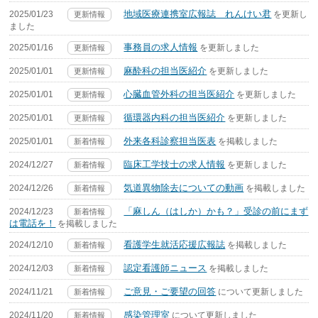
地域医療連携室広報誌 れんけい君
2025/01/23
を更新し
更新情報
ました
事務員の求人情報
2025/01/16
を更新しました
更新情報
麻酔科の担当医紹介
2025/01/01
を更新しました
更新情報
心臓血管外科の担当医紹介
2025/01/01
を更新しました
更新情報
循環器内科の担当医紹介
2025/01/01
を更新しました
更新情報
外来各科診察担当医表
2025/01/01
を掲載しました
新着情報
臨床工学技士の求人情報
2024/12/27
を更新しました
新着情報
気道異物除去についての動画
2024/12/26
を掲載しました
新着情報
「麻しん（はしか）かも？」受診の前にまず
2024/12/23
新着情報
は電話を！
を掲載しました
看護学生就活応援広報誌
2024/12/10
を掲載しました
新着情報
認定看護師ニュース
2024/12/03
を掲載しました
新着情報
ご意見・ご要望の回答
2024/11/21
について更新しました
新着情報
感染管理室
2024/11/20
について更新しました
新着情報