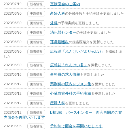
直接面会のご案内
2023/07/19
新着情報
産婦人科
2023/06/30
の分娩件数と手術実績を更新しました
更新情報
外科
2023/06/30
の手術実績を更新しました
更新情報
消化器センター
2023/06/30
の実績を更新しました
更新情報
耳鼻咽喉科
2023/06/30
の担当医紹介を更新しました
更新情報
広報誌「れんけいだよりvol.37」
2023/06/30
を掲載しま
新着情報
した
広報誌「れんけい君」
2023/06/30
を掲載しました
新着情報
事務員の求人情報
2023/06/16
を更新しました
新着情報
薬剤科の院内レジメン集
2023/06/12
を更新しました
更新情報
心臓血管外科の手術実績
2023/06/12
を更新しました
更新情報
産婦人科
2023/06/12
を更新しました
更新情報
B棟3階 バースセンター 面会再開のご案
2023/06/12
新着情報
内面会を再開いたします
予約制で面会を再開いたします
2023/06/05
新着情報