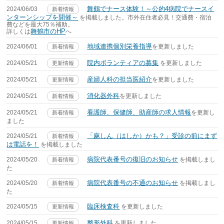
舞鶴でナース体験！～公的4病院でナースイ
2024/06/03
新着情報
ンターンシップを開催～
を掲載しました。市外在住者必見！交通費・宿泊
費などを最大75％補助。
舞鶴市のHP
詳しくは
へ
地域連携個別栄養指導
2024/06/01
を更新しました
新着情報
院内ボランティアの募集
2024/05/21
を更新しました
更新情報
産婦人科の担当医紹介
2024/05/21
を更新しました
更新情報
消化器外科
2024/05/21
を更新しました
新着情報
看護師、保健師、助産師の求人情報
2024/05/21
を更新し
新着情報
ました
「麻しん（はしか）かも？」受診の前にまず
2024/05/21
新着情報
は電話を！
を掲載しました
病院代表番号の復旧のお知らせ
2024/05/20
を掲載しまし
新着情報
た
病院代表番号の不通のお知らせ
2024/05/20
を掲載しまし
新着情報
た
臨床検査科
2024/05/15
を更新しました
更新情報
整形外科
2024/05/15
を更新しました
更新情報