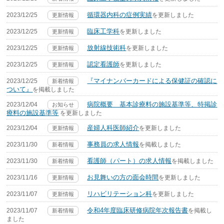
循環器内科の症例実績
2023/12/25
を更新しました
更新情報
臨床工学科
2023/12/25
を更新しました
更新情報
放射線技術科
2023/12/25
を更新しました
更新情報
認定看護師
2023/12/25
を更新しました
更新情報
『マイナンバーカードによる保健証の確認に
2023/12/25
新着情報
ついて』
を掲載しました
病院概要 基本診療料の施設基準等、特掲診
2023/12/04
お知らせ
療料の施設基準等
を更新しました
産婦人科医師紹介
2023/12/04
を更新しました
更新情報
事務員の求人情報
2023/11/30
を掲載しました
新着情報
看護師（パート）の求人情報
2023/11/30
を掲載しました
新着情報
お見舞いの方の面会時間
2023/11/16
を更新しました
更新情報
リハビリテーション科
2023/11/07
を更新しました
更新情報
令和4年度臨床研修病院年次報告書
2023/11/07
を掲載し
新着情報
ました