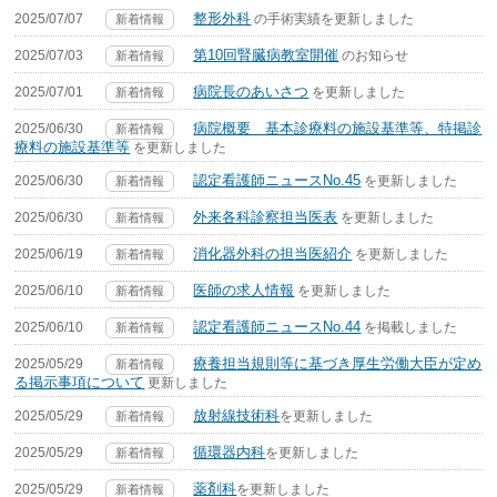
整形外科
2025/07/07
の手術実績を更新しました
新着情報
第10回腎臓病教室開催
2025/07/03
のお知らせ
新着情報
病院長のあいさつ
2025/07/01
を更新しました
新着情報
病院概要 基本診療料の施設基準等、特掲診
2025/06/30
新着情報
療料の施設基準等
を更新しました
認定看護師ニュースNo.45
2025/06/30
を更新しました
新着情報
外来各科診察担当医表
2025/06/30
を更新しました
新着情報
消化器外科の担当医紹介
2025/06/19
を更新しました
新着情報
医師の求人情報
2025/06/10
を更新しました
新着情報
認定看護師ニュースNo.44
2025/06/10
を掲載しました
新着情報
療養担当規則等に基づき厚生労働大臣が定め
2025/05/29
新着情報
る掲示事項について
更新しました
放射線技術科
2025/05/29
を更新しました
新着情報
循環器内科
2025/05/29
を更新しました
新着情報
薬剤科
2025/05/29
を更新しました
新着情報