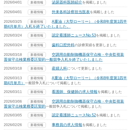
泌尿器科医師紹介
2026/04/01
を掲載しました
新着情報
外来各科診察担当医表
2026/04/01
を掲載しました
新着情報
A重油（大型ローリー）（令和8年度第1四半
2026/03/25
新着情報
期4月単月）入札を終了いたしました。
認定看護師ニュースNo.53
2026/03/24
を掲載しました
新着情報
歯科口腔外科
2026/03/24
の診療実績を更新しました
新着情報
空調用自動制御機器保守点検・中央監視装
2026/03/18
新着情報
置保守点検業務委託契約一般競争入札を終了いたしました
産婦人科
2026/03/18
について更新しました
新着情報
A重油（大型ローリー）（令和8年度第1四半
2026/03/13
新着情報
期4月単月）
一般競争入札について掲載しました
看護師、保健師の求人情報
2026/03/11
を掲載しました
新着情報
空調用自動制御機器保守点検・中央監視装
2026/03/06
新着情報
置保守点検業務委託契約
一般競争入札について掲載しました
認定看護師ニュースNo.52
2026/03/05
を掲載しました
新着情報
事務員の求人情報
2026/02/26
を掲載しました
新着情報