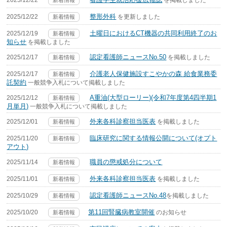
整形外科
2025/12/22
を更新しました
新着情報
土曜日におけるCT機器の共同利用終了のお
2025/12/19
新着情報
知らせ
を掲載しました
認定看護師ニュースNo.50
2025/12/17
を掲載しました
新着情報
介護老人保健施設すこやかの森 給食業務委
2025/12/17
新着情報
託契約
一般競争入札について掲載しました
A重油(大型ローリー)(令和7年度第4四半期1
2025/12/12
新着情報
月単月)
一般競争入札について掲載しました
外来各科診察担当医表
2025/12/01
を掲載しました
新着情報
臨床研究に関する情報公開について(オプト
2025/11/20
新着情報
アウト)
職員の懲戒処分について
2025/11/14
新着情報
外来各科診察担当医表
2025/11/01
を掲載しました
新着情報
認定看護師ニュースNo.48
2025/10/29
を掲載しました
新着情報
第11回腎臓病教室開催
2025/10/20
のお知らせ
新着情報