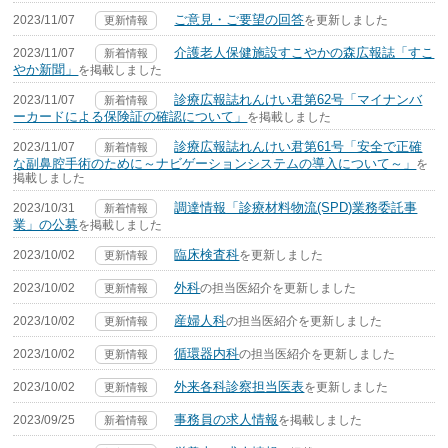
ご意見・ご要望の回答
2023/11/07
を更新しました
更新情報
介護老人保健施設すこやかの森広報誌「すこ
2023/11/07
新着情報
やか新聞」
を掲載しました
診療広報誌れんけい君第62号「マイナンバ
2023/11/07
新着情報
ーカードによる保険証の確認について」
を掲載しました
診療広報誌れんけい君第61号「安全で正確
2023/11/07
新着情報
な副鼻腔手術のために～ナビゲーションシステムの導入について～」
を
掲載しました
調達情報「診療材料物流(SPD)業務委託事
2023/10/31
新着情報
業」の公募
を掲載しました
臨床検査科
2023/10/02
を更新しました
更新情報
外科
2023/10/02
の担当医紹介を更新しました
更新情報
産婦人科
2023/10/02
の担当医紹介を更新しました
更新情報
循環器内科
2023/10/02
の担当医紹介を更新しました
更新情報
外来各科診察担当医表
2023/10/02
を更新しました
更新情報
事務員の求人情報
2023/09/25
を掲載しました
新着情報