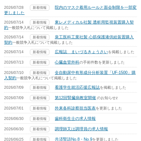
院内のマスク着用ルールと面会制限を一部変
2026/07/28
新着情報
更しました
東レメディカル社製 透析用監視装置購入契
2026/07/14
新着情報
約
一般競争入札について掲載しました
泉工医科工業社製 心筋保護液供給装置購入
2026/07/14
新着情報
契約
一般競争入札について掲載しました
広報誌 まいづるきょうさい
2026/07/14
を掲載しました
新着情報
心臓血管外科
2026/07/13
の手術件数を更新しました
新着情報
全自動尿中有形成分分析装置「UF-1500」購
2026/07/10
新着情報
入契約
一般競争入札について掲載しました
看護学生就活応援広報誌
2026/07/09
を掲載しました
新着情報
第12回腎臓病教室開催
2026/07/09
のお知らせz
新着情報
外来各科診察担当医表
2026/07/01
を更新しました
新着情報
歯科衛生士の求人情報
2026/06/30
新着情報
調理師又は調理員の求人情報
2026/06/30
新着情報
共済腎語No.8・No.9
2026/06/25
を更新しました
新着情報