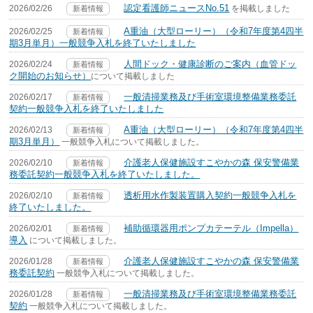
認定看護師ニュースNo.51
2026/02/26
を掲載しました
新着情報
A重油（大型ローリー）（令和7年度第4四半
2026/02/25
新着情報
期3月単月）一般競争入札を終了いたしました
人間ドック・健康診断のご案内（血管ドッ
2026/02/24
新着情報
ク開始のお知らせ）
について掲載しました
一般清掃業務及び手術室環境整備業務委託
2026/02/17
新着情報
契約一般競争入札を終了いたしました
A重油（大型ローリー）（令和7年度第4四半
2026/02/13
新着情報
期3月単月）
一般競争入札について掲載しました。
介護老人保健施設すこやかの森 保安警備業
2026/02/10
新着情報
務委託契約一般競争入札を終了いたしました。
透析用水作製装置購入契約一般競争入札を
2026/02/10
新着情報
終了いたしました。
補助循環器用ポンプカテーテル（Impella）
2026/02/01
新着情報
導入
について掲載しました。
介護老人保健施設すこやかの森 保安警備業
2026/01/28
新着情報
務委託契約
一般競争入札について掲載しました。
一般清掃業務及び手術室環境整備業務委託
2026/01/28
新着情報
契約
一般競争入札について掲載しました。