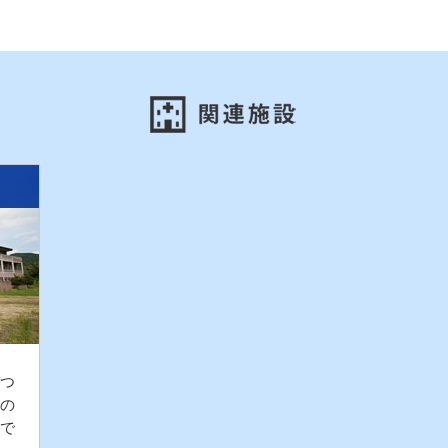
つ
の
で