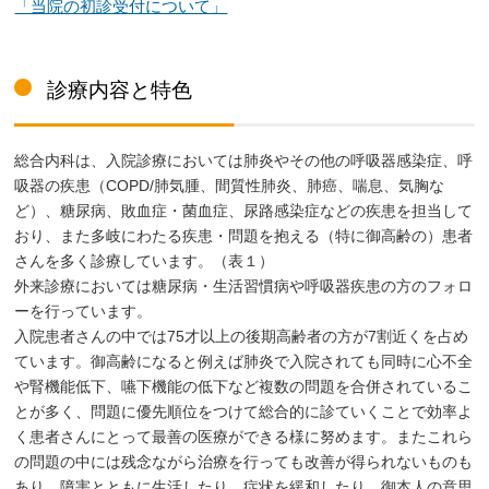
「当院の初診受付について」
診療内容と特色
総合内科は、入院診療においては肺炎やその他の呼吸器感染症、呼
吸器の疾患（COPD/肺気腫、間質性肺炎、肺癌、喘息、気胸な
ど）、糖尿病、敗血症・菌血症、尿路感染症などの疾患を担当して
おり、また多岐にわたる疾患・問題を抱える（特に御高齢の）患者
さんを多く診療しています。（表１）
外来診療においては糖尿病・生活習慣病や呼吸器疾患の方のフォロ
ーを行っています。
入院患者さんの中では75才以上の後期高齢者の方が7割近くを占め
ています。御高齢になると例えば肺炎で入院されても同時に心不全
や腎機能低下、嚥下機能の低下など複数の問題を合併されているこ
とが多く、問題に優先順位をつけて総合的に診ていくことで効率よ
く患者さんにとって最善の医療ができる様に努めます。またこれら
の問題の中には残念ながら治療を行っても改善が得られないものも
あり、障害とともに生活したり、症状を緩和したり、御本人の意思