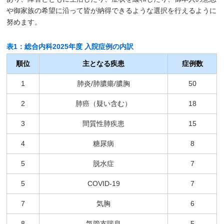
や御家族の希望に沿って皆が納得できるような選択を行えるように
努めます。
表1：総合内科2025年度 入院症例の内訳
順位
主となる疾患
症例数
1
肺炎/肺膿瘍/膿胸
50
2
肺癌（疑い含む）
18
3
間質性肺疾患
15
4
糖尿病
8
5
脱水症
7
5
COVID-19
7
7
気胸
6
8
気管支喘息
5