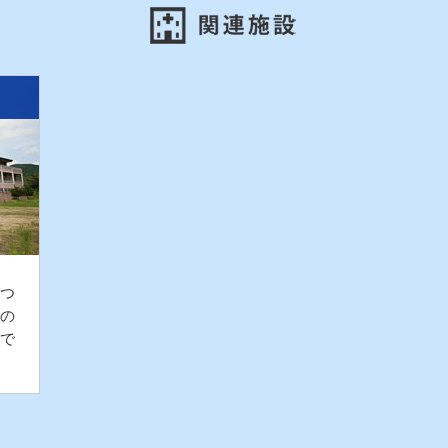
つ
の
で