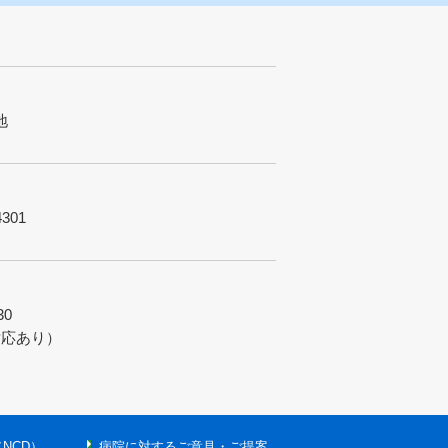
地
4301
0
対応あり）
e（NCD）
病院に対するご意見・ご提案